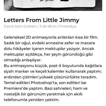
Letters From Little Jimmy
David John Graham | 3 dk 48 sn | Finlandiya
Geleneksel 2D animasyonla anlatılan kısa bir film.
Sadık bir oğul, evdeki annesine zafer ve macera
dolu hikâyeler içeren mektuplar yazıyor. Ancak
mektuplar açıldıkça, her şeyin göründüğü gibi
olmadığı anlaşılıyor.
Bu animasyonu küçük, post-it boyutunda kağıtlara
siyah marker ve keçeli kalemler kullanarak yaptım;
ardından çizimleri yüksek çözünürlükte taradım.
Temel editleri Photoshop’ta, son editleri ise
Premiere’de yaptım. Bazı sahneleri, ham ve
nostaljik bir görünüm yaratmak için akıllı
telefonumla yeniden çektim.