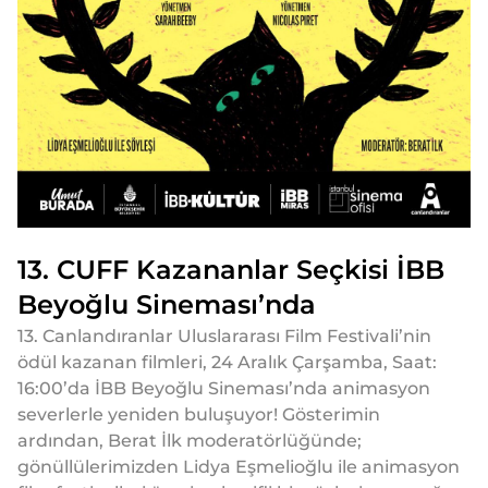
13. CUFF Kazananlar Seçkisi İBB
Beyoğlu Sineması’nda
13. Canlandıranlar Uluslararası Film Festivali’nin
ödül kazanan filmleri, 24 Aralık Çarşamba, Saat:
16:00’da İBB Beyoğlu Sineması’nda animasyon
severlerle yeniden buluşuyor! Gösterimin
ardından, Berat İlk moderatörlüğünde;
gönüllülerimizden Lidya Eşmelioğlu ile animasyon