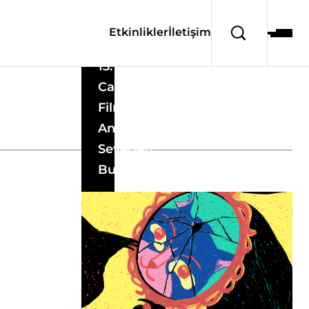
Etkinlikler
İletişim
13.
Canlandıranlar
Film Festivali
Animasyon
Severleri
Buluşturdu